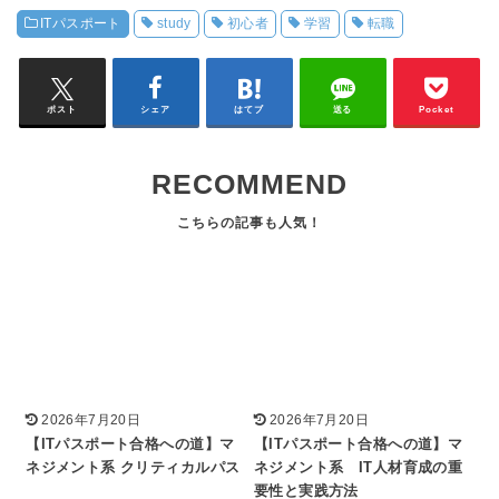
ITパスポート
study
初心者
学習
転職
ポスト
シェア
はてブ
送る
Pocket
RECOMMEND
2026年7月20日
2026年7月20日
【ITパスポート合格への道】マ
【ITパスポート合格への道】マ
ネジメント系 クリティカルパス
ネジメント系 IT人材育成の重
要性と実践方法