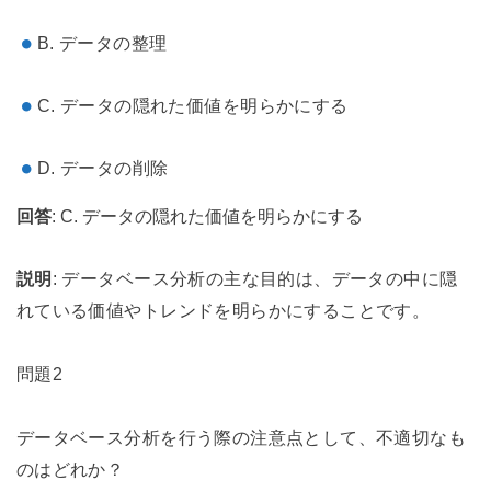
B. データの整理
C. データの隠れた価値を明らかにする
D. データの削除
回答
: C. データの隠れた価値を明らかにする
説明
: データベース分析の主な目的は、データの中に隠
れている価値やトレンドを明らかにすることです。
問題2
データベース分析を行う際の注意点として、不適切なも
のはどれか？