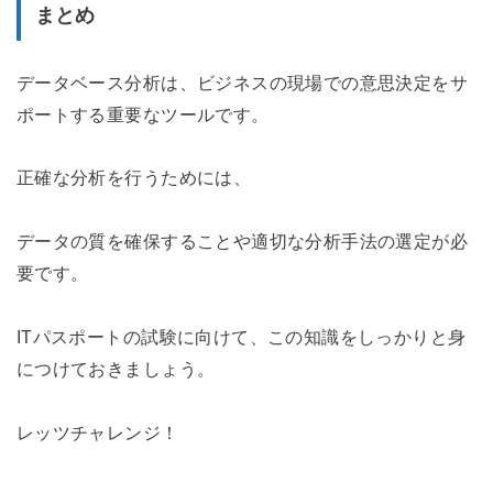
まとめ
データベース分析は、ビジネスの現場での意思決定をサ
ポートする重要なツールです。
正確な分析を行うためには、
データの質を確保することや適切な分析手法の選定が必
要です。
ITパスポートの試験に向けて、この知識をしっかりと身
につけておきましょう。
レッツチャレンジ！